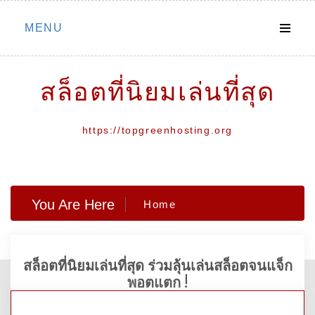
Skip
MENU
to
content
สล็อตที่นิยมเล่นที่สุด
https://topgreenhosting.org
You Are Here
Home
สล็อตที่นิยมเล่นที่สุด ร่วมลุ้นเล่นสล็อตจนแจ็ก
พอตแตก !