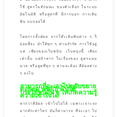
ใช้ สูตรในลักษณะ ของตัวเลือก ในระบบ
อัตโนมัติ หรือสูตรที่ มีการบอก การเดิม
พัน แบบออโต้
โดยการลิ้งค์ผล จากโต๊ะเดิมพันต่าง ๆ ก็
ย่อมที่จะ มำให้ทุก ๆ ท่านจำกัด การใช้อยู่
แค่ เพียงของเว็บพนัน เว็บหนุ่งนี้ เพียง
เท่านั้น แต่ถ้าหาก ในเรื่องของ สูตรแมน
นวล หรือสูตที่ทุก ๆ ท่านจะต้อง คีย์ผลต่าง
ๆ ลงไป
สามารถที่จะเอาไปขยับขยาย
ต่อยอด หรือเอาไปใช้
ประโยชน์อื่น ๆ ให้เกิดความรู้
ความเข้าใจได้
หากว่าคีย์ผล เข้าไปไม่ได้ เฉพาะเจาะจง
มากสักเท่าไหร่ มันก็สามารถ ที่จะเอา ไป