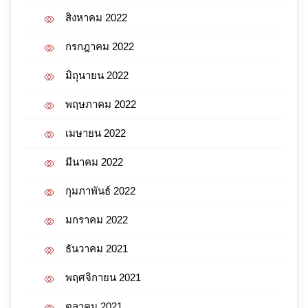
สิงหาคม 2022
กรกฎาคม 2022
มิถุนายน 2022
พฤษภาคม 2022
เมษายน 2022
มีนาคม 2022
กุมภาพันธ์ 2022
มกราคม 2022
ธันวาคม 2021
พฤศจิกายน 2021
ตุลาคม 2021