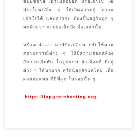
ขยับขยาย เอาไปต่อยอด หรือเอาไป ใช้
ประโยชน์อื่น ๆ ให้เกิดความรู้ ความ
เข้าใจได้ และควรจะ ต้องขึ้นอยู๋กับทุก ๆ
คนด้วยว่า จะมองเห็นถึง สิ่งเหล่านั้น
หรือจะนำเอา มาปรับเปลี่ยน ปรับใช้ตาม
สถานการณ์ต่าง ๆ ให้มีความสอดคล้อง
กับการเดิมพัน ในรูปแบบ ตัวเลือกที่ มีอยู่
ต่าง ๆ ได้มามาก หรือน้อยสักแค่ไหน เพื่อ
ผลตอบแทน ที่ดีที่สุด ในรอบนั้น ๆ
https://topgreenhosting.org