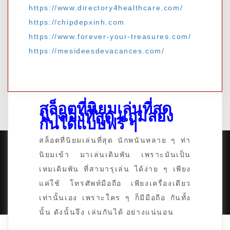
https://www.directory4healthcare.com/
https://chipdepxinh.com
https://www.forever-your-treasures.com/
https://mesideesdevacances.com/
สล็อตที่นิยมเล่นที่สุด
น่าลองที่สุด แถมลอง
กันได้แบบฟรี ๆ
สล็อตที่นิยมเล่นที่สุด นักพนันหลาย ๆ ท่า
นิยมเข้า มาเล่นเดิมพัน เพราะมันเป็น
เหมเดิมพัน ที่สามารุเล่น ได้ง่าย ๆ เพียง
PROUDLY POWERED BY WORDPRESS
|
DEVELOP BY
แค่ใช้ โทรศัพท์มือถือ เพียงเครื่องเดียว
AMPLE THEMES
.
เท่านั้นเอง เพราะใคร ๆ ก็มีมือถือ กันทั้ง
นั้น ดังนั้นจึง เล่นกันได้ อย่างแน่นอน