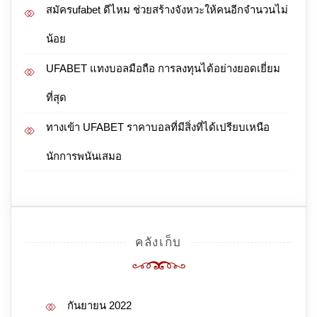
สมัครufabet ดีไหม ช่วยสร้างจังหวะให้คนอีกจำนวนไม่
น้อย
UFABET แทงบอลมือถือ การลงทุนได้อย่างยอดเยี่ยม
ที่สุด
ทางเข้า UFABET ราคาบอลที่มีสิ่งที่ได้เปรียบเหนือ
นักการพนันเสมอ
คลังเก็บ
กันยายน 2022