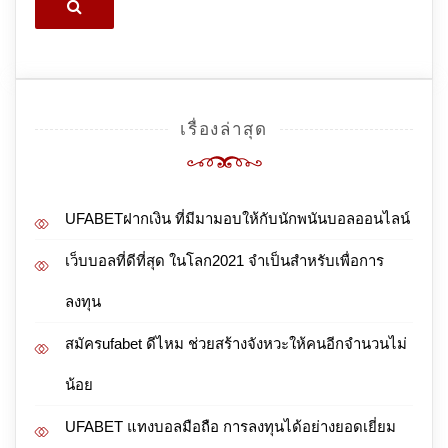
Search
เรื่องล่าสุด
UFABETฝากเงิน ที่มีมามอบให้กับนักพนันบอลออนไลน์
เว็บบอลที่ดีที่สุด ในโลก2021 จำเป็นสำหรับเพื่อการ
ลงทุน
สมัครufabet ดีไหม ช่วยสร้างจังหวะให้คนอีกจำนวนไม่
น้อย
UFABET แทงบอลมือถือ การลงทุนได้อย่างยอดเยี่ยม