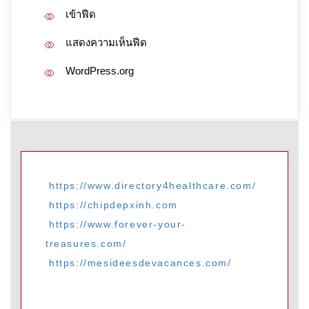
เข้าฟีด
แสดงความเห็นฟีด
WordPress.org
https://www.directory4healthcare.com/
https://chipdepxinh.com
https://www.forever-your-
treasures.com/
https://mesideesdevacances.com/