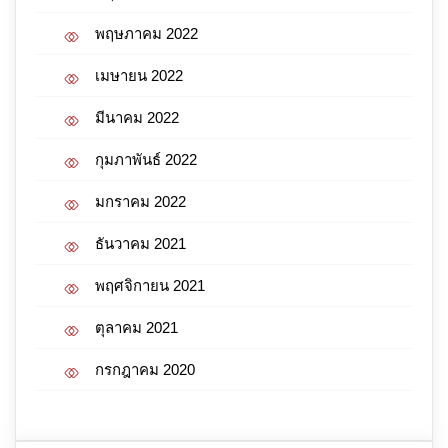
พฤษภาคม 2022
เมษายน 2022
มีนาคม 2022
กุมภาพันธ์ 2022
มกราคม 2022
ธันวาคม 2021
พฤศจิกายน 2021
ตุลาคม 2021
กรกฎาคม 2020