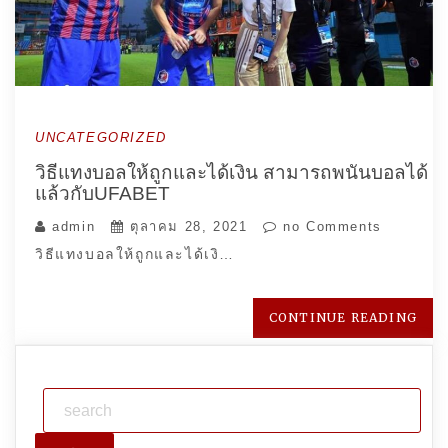
UNCATEGORIZED
วิธีแทงบอลให้ถูกและได้เงิน สามารถพนันบอลได้
แล้วกับUFABET
admin
ตุลาคม 28, 2021
no Comments
วิธีแทงบอลให้ถูกและได้เงิ…
CONTINUE READING