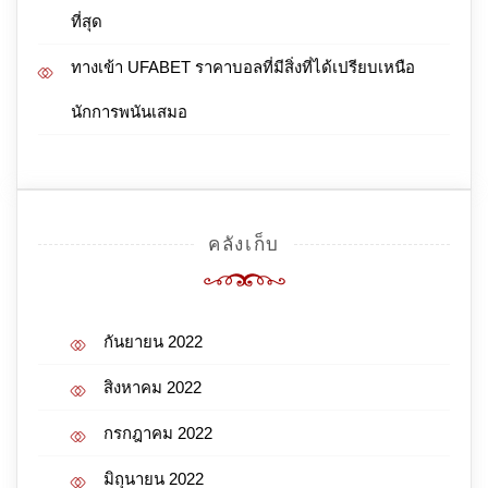
ที่สุด
ทางเข้า UFABET ราคาบอลที่มีสิ่งที่ได้เปรียบเหนือ
นักการพนันเสมอ
คลังเก็บ
กันยายน 2022
สิงหาคม 2022
กรกฎาคม 2022
มิถุนายน 2022