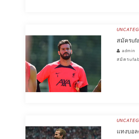
UNCATEG
สมัครufa
admin
สมัครufa
UNCATEG
แทงบอลค