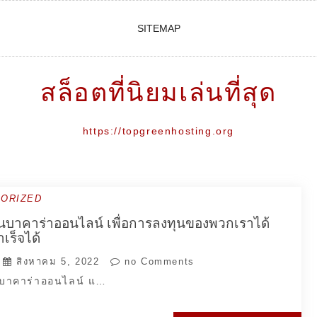
SITEMAP
สล็อตที่นิยมเล่นที่สุด
https://topgreenhosting.org
ORIZED
่นบาคาร่าออนไลน์ เพื่อการลงทุนของพวกเราได้
เร็จได้
สิงหาคม 5, 2022
no Comments
นบาคาร่าออนไลน์ แ…