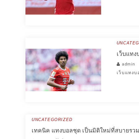
UNCATEG
เว็บแทงบ
admin
เว็บแทงบ
UNCATEGORIZED
เทคนิค แทงบอลชุด เป็นมิติใหม่ที่สบายรวมทั