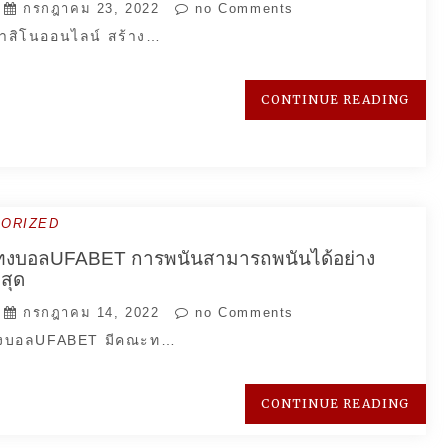
กรกฎาคม 23, 2022
no Comments
สิโนออนไลน์ สร้าง…
CONTINUE READING
ORIZED
ทงบอลUFABET การพนันสามารถพนันได้อย่าง
่สุด
กรกฎาคม 14, 2022
no Comments
ทงบอลUFABET มีคณะท…
CONTINUE READING