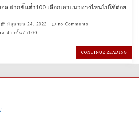
บอล ฝากขั้นต่ำ100 เลือกเอาแนวทางไหนไปใช้ต่อย
มิถุนายน 24, 2022
no Comments
อล ฝากขั้นต่ำ100 …
CONTINUE READING
/