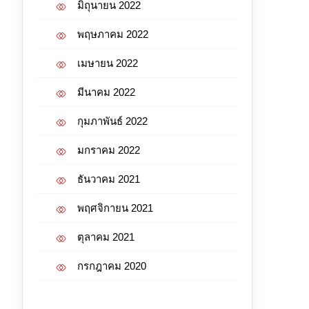
มิถุนายน 2022
พฤษภาคม 2022
เมษายน 2022
มีนาคม 2022
กุมภาพันธ์ 2022
มกราคม 2022
ธันวาคม 2021
พฤศจิกายน 2021
ตุลาคม 2021
กรกฎาคม 2020