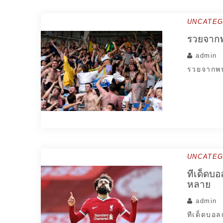
UNCATEG
รวยจากพน
admin
รวยจากพน
UNCATEG
ทีเด็ดบ
หลาย
admin
ทีเด็ดบอล