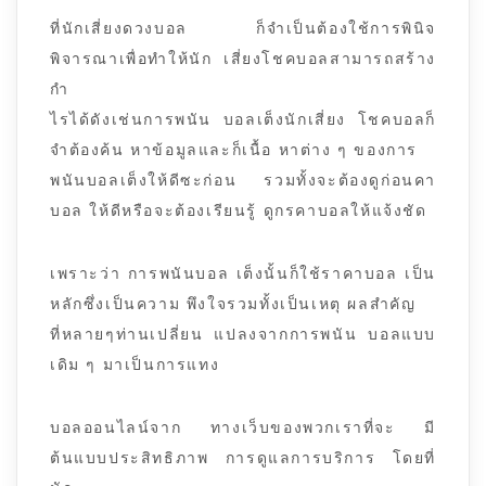
ที่นักเสี่ยงดวงบอล ก็จำเป็นต้องใช้การพินิจ
พิจารณาเพื่อทำให้นัก เสี่ยงโชคบอลสามารถสร้าง
กำ
ไรได้ดังเช่นการพนัน บอลเต็งนักเสี่ยง โชคบอลก็
จำต้องค้น หาข้อมูลและก็เนื้อ หาต่าง ๆ ของการ
พนันบอลเต็งให้ดีซะก่อน รวมทั้งจะต้องดูก่อนคา
บอล ให้ดีหรือจะต้องเรียนรู้ ดูกรคาบอลให้แจ้งชัด
เพราะว่า การพนันบอล เต็งนั้นก็ใช้ราคาบอล เป็น
หลักซึ่งเป็นความ พึงใจรวมทั้งเป็นเหตุ ผลสำคัญ
ที่หลายๆท่านเปลี่ยน แปลงจากการพนัน บอลแบบ
เดิม ๆ มาเป็นการแทง
บอลออนไลน์จาก ทางเว็บของพวกเราที่จะ มี
ต้นแบบประสิทธิภาพ การดูแลการบริการ โดยที่