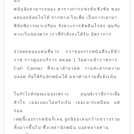
นัก
พนันยังสามารถมอง ตารางการแข่งขันชิงชัย ของ
ผลบอลย้อนไปได้ จากทางเว็บเพื่อ เป็นการเอามา
พินิจพิจารณาเปรียบ จังหวะการตัดสินใจลง ทุนกับ
ทางเว็บของพวก เราที่กำลังจะได้รับ อัตราการ
จ่ายผลตอบแทนที่มาก กว่าของการพนันที่จะมีข้า
ราช การดูแลบริการ ตลอด 1 วันผ่านข้าราชการ
Call Center ที่จะมาอำนวยค วามสะดวกความ
ปลอด ภัยให้กับนักพนันได้ มหาศาลรวมทั้งยังเน้น
ในกำไรลักษณะของเพราะ มนุษย์เรามีการเผื่อ
หัวใจ เยอะแยะไม่หวังเงิน เยอะมากเหมือน แต่
ก่อน
เหตุนี้เองการพนันก็เลย ถูกนิยมเล่นกว้างขวางรวม
ทั้งมากขึ้นไป ซึ่งเหล่านักพนัน บอลหลายท่าน