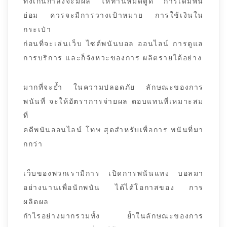
ทั่งเกินกำลังจะมีผล ให้ท่านหมดตูด การเดิมพัน
ย่อม ควรจะมีการวางเป้าหมาย การใช้เงินใน
กระเป๋า
ก่อนที่จะเล่นเว็บ ไซต์พนันบอล ออนไลน์ การดูแล
การบริการ และก็จังหวะของการ ผลิตรายได้อย่าง
มากที่จะย้ำ ในความปลอดภัย ลักษณะของการ
พนันที่ จะให้อัตราการจ่ายผล ตอบแทนที่เหมาะสม
ที่
คดีพนันออนไลน์ โทษ สุดสำหรับเพื่อการ พนันที่มา
กกว่า
เว็บของพวกเรามีการ เปิดการพนันแทง บอลมา
อย่างนานเพื่อนักพนัน ได้ได้โอกาสของ การ
ผลิตผล
กำไรอย่างมากรวมทั้ง ย้ำในลักษณะของการ