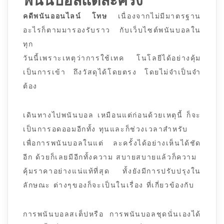
พนันบอลแต่ละครั้ง
คดีพนันออนไลน์ โทษ
เนื่องจากไม่มีมาตรฐาน
อะไรก็ตามมารองรับราว กับเว็บไซต์พนันบอลใน
ทุก
วันนี้เพราะเหตุว่าการใช้เทค โนโลยีได้อย่างคุ้ม
เป็นการเข้า ถึงวัสดุได้โดยตรง โดยไม่จำเป็นจำ
ต้อง
เดินทางไปพนันบอล เหมือนแต่ก่อนด้วยเหตุนี้ ก็จะ
เป็นการอดออมอีกทั้ง ทุนและก็ช่วงเวลาสำหรับ
เพื่อการพนันบอลในแต่ ละครั้งได้อย่างเห็นได้ชัด
อีก ด้วยก็เลยมีอีกทั้งความ สบายสบายแล้วก็ความ
คุ้มราคาอย่างแน่แท้ที่สุด ทั้งยังมีการปรับปรุงใน
ลักษณะ ต่างๆของก็จะเป็นในเรื่อง ที่เกี่ยวข้องกับ
การพนันบอลสเต็ปหรือ การพนันบอลชุดนั่นเองได้