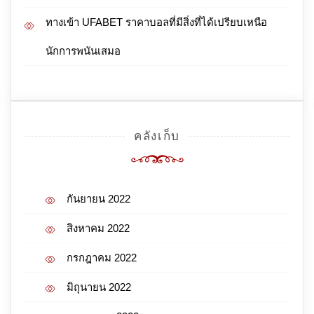
ทางเข้า UFABET ราคาบอลที่มีสิ่งที่ได้เปรียบเหนือ
นักการพนันเสมอ
คลังเก็บ
กันยายน 2022
สิงหาคม 2022
กรกฎาคม 2022
มิถุนายน 2022