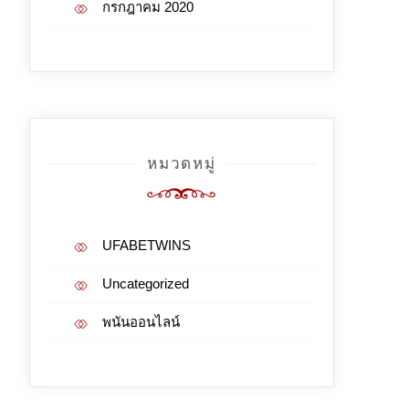
กรกฎาคม 2020
หมวดหมู่
UFABETWINS
Uncategorized
พนันออนไลน์