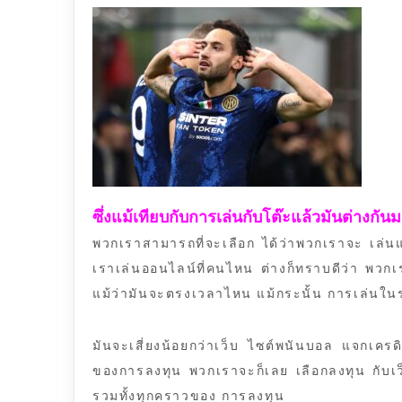
ซึ่งแม้เทียบกับการเล่นกับโต๊ะแล้วมันต่างกั
พวกเราสามารถที่จะเลือก ได้ว่าพวกเราจะ เล่นแพ้
เราเล่นออนไลน์ที่คนไหน ต่างก็ทราบดีว่า พวกเ
แม้ว่ามันจะตรงเวลาไหน แม้กระนั้น การเล่นใ
มันจะเสี่ยงน้อยกว่าเว็บ ไซต์พนันบอล แจกเคร
ของการลงทุน พวกเราจะก็เลย เลือกลงทุน กับเว็บไ
รวมทั้งทุกคราวของ การลงทุน