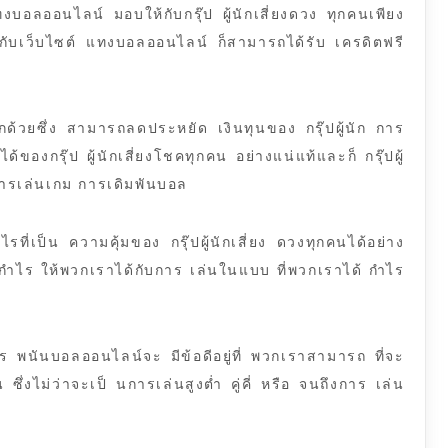
 แทงบอลออนไลน์ มอบให้กับกรุ๊ป ผู้นักเสี่ยงดวง ทุกคนเพียง
ารกับเว็บไซต์ แทงบอลออนไลน์ ก็สามารถได้รับ เครดิตฟรี
อีกด้วยซึ่ง สามารถลดประหยัด เงินทุนของ กรุ๊ปผู้นัก การ
้ของกรุ๊ป ผู้นักเสี่ยงโชคทุกคน อย่างแน่แท้และก็ กรุ๊ปผู้
ารเล่นเกม การเดิมพันบอล
ไรที่เป็น ความคุ้มของ กรุ๊ปผู้นักเสี่ยง ดวงทุกคนได้อย่าง
กำไร ให้พวกเราได้กับการ เล่นในแบบ ที่พวกเราได้ กำไร
ร พนันบอลออนไลน์จะ มีข้อดีอยู่ที่ พวกเราสามารถ ที่จะ
่งไม่ว่าจะเป็ นการเล่นสูงต่ำ คู่คี่ หรือ จนถึงการ เล่น