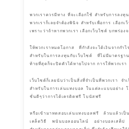
พวกเราควรมีทาง ที่จะเลือกใช้ สำหรับการลงทุน 
พวกเราก็เลยจำต้องพินิจ สำหรับเพื่อการ เลือกเว็บ
เพราะว่าถ้าหากพวกเรา เลือกเว็บไซต์ บกพร่องจ
ให้พวกเราหมดโอกาส ที่กำลังจะได้เงินจากกำไร
สำหรับในการลงทุนกับเว็บไซต์ ที่ไม่มีมาตรฐาน ท
ท้ายที่สุดก็จะปิดตัวได้หายไปจาก การให้พวกเร
เว็บไซต์ก็เลยนับว่าเป็นสิ่งที่จำเป็นที่พวกเรา จ
สำหรับในการเล่นแทงบอล ในแต่ละแบบอย่าง โด
ชั่นดีๆว่าการได้เครดิตฟรี โบนัสฟรี
หรือเข้ามาทดสอบเล่นแทงบอลฟรี ล้วนแล้วเป็นสิ
เคล็ดวิธี พนันบอลออนไลน์ อย่างบอลเสต็ป การพ