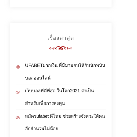
เรื่องล่าสุด
UFABETฝากเงิน ที่มีมามอบให้กับนักพนัน
บอลออนไลน์
เว็บบอลที่ดีที่สุด ในโลก2021 จำเป็น
สำหรับเพื่อการลงทุน
สมัครufabet ดีไหม ช่วยสร้างจังหวะให้คน
อีกจำนวนไม่น้อย