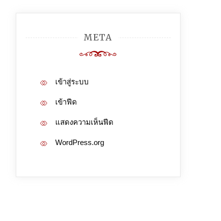
META
เข้าสู่ระบบ
เข้าฟีด
แสดงความเห็นฟีด
WordPress.org