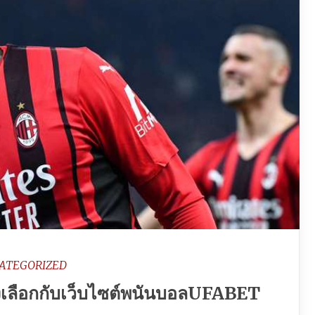
ATEGORIZED
งเลือกกับเว็บไซต์พนันบอลUFABET