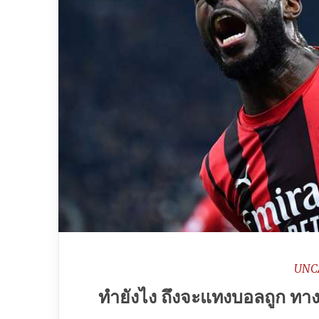
UNC
ทำยังไง ถึงจะแทงบอลถูก ทา