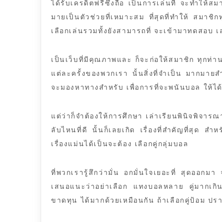
ได้รับเครดิตฟรีซึ่งถือ เป็นการเล่นที่ จะทำให้
มายเป็นตัวช่วยที่เหมาะสม ที่สุดที่ทำให้ สมาช
เลือกเล่นรวมทั้งยังสามารถที่ จะเข้ามาทดสอบ เ
เป็นเว็บที่มีคุณภาพและ ก็จะก่อให้สมาชิก ทุกท่
แต่ละครั้งของพวกเรา นั้นสิ่งที่จำเป็น มากมายส
จะมองหาทางสำหรับ เพื่อการที่จะพนันบอล ให้ได
แต่ว่าก็จำต้องให้การศึกษา เล่าเรียนพินิจพิจาร
ลับไหนที่ดี นั้นก็เลยเกิด เรื่องที่สำคัญที่สุด
เรื่องแม่นได้เป็นจะต้อง เลือกคู่กลุ่มบอล
ที่พวกเรารู้สึกว่ามั่น อกมั่นใจเยอะที่ สุดออกม
เสนอแนะว่าอย่าเลือก แทงบอลหลาย คู่มากเกินไ
ขาดทุน ได้มากด้วยเหมือนกัน ถ้าเลือกคู่ป้อม 