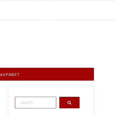
บอลUFABET
Search