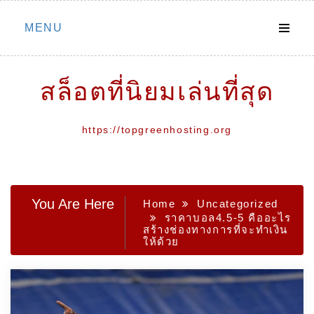
Skip
MENU
to
content
สล็อตที่นิยมเล่นที่สุด
https://topgreenhosting.org
You Are Here
Home
Uncategorized
ราคาบอล4.5-5 คืออะไร
สร้างช่องทางการที่จะทำเงิน
ให้ด้วย