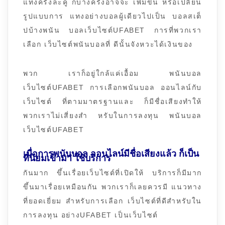
แทงครั้งละคู่ ก็บางครั้งอาจจะ เพิ่มขึ้น หรือเปลี่ยน
รูปแบบการ แทงอย่างบอลผู้เดียวไปเป็น บอลสเต็
ปบ้างพนัน บอลเว็บไซต์UFABET การที่พวกเรา
เลือก เว็บไซต์พนันบอลที่ ดีนั้นจังหวะได้เงินของ
พวก เราก็อยู่ใกล้แค่เอื้อม พนันบอล
เว็บไซต์UFABET การเลือกพนันบอล ออนไลน์กับ
เว็บไซต์ ที่ตามมาตรฐานและ ก็มีชื่อเสียงทำให้
พวกเราไม่เสี่ยงสำ หรับในการลงทุน พนันบอล
เว็บไซต์UFABET
เมื่อการพนันบอล ออนไลน์มีชื่อเสียงแล้ว ก็เป็น
ที่นิยมเข้ามา ใช้บริการ
กันมาก ขึ้นเรื่อยเว็บไซต์ที่เปิดให้ บริการก็มีมาก
ขึ้นมาเรื่อยเหมือนกัน พวกเราก็เลยควรมี แนวทาง
ที่ยอดเยี่ยม สำหรับการเลือก เว็บไซต์ที่ดีสำหรับใน
การลงทุน อย่างUFABET เป็นเว็บไซต์