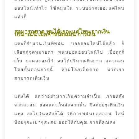
ออนไลน์เท่าไร ใช้หมุนใน ระบบฝากเยอะแค่ไหน
แล้วก็
สามารถขาด ทุนได้เยอะแค่ไหน จากเงิน
ปริมาณนี้ เมื่อกำหนดแผน การเงิน
และก็จำนวนเงินที่พนัน บอลออนไลน์ได้แล้ว ก็
เลือกคู่จุดหมายตา พนันบอลออนไลน์ไป เมื่อถูกก็
เก็บ ยอดสะสมไว้ จนได้ปริมาณที่อยาก และถอน
โดยขั้นตอนการนี้ ห้ามโลภเด็ดขาด พวกเรา
สามารถเพิ่มเงิน
แทงได้ แต่ว่าอย่ามากเกินความจำเป็น ภายหลัง
จากสะสม ยอดและก็หลังจากนั้น จึงค่อยๆเพิ่มเงิน
แทง ลงไปวันหลังก็ได้ วิธีการพนันบอลออน ไลน์
น้อยๆจะเบาๆสะสม ยอดให้กับคุณ จากที่คุณลง