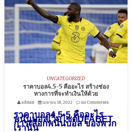
UNCATEGORIZED
ราคาบอล4.5-5 คืออะไร สร้างช่อง
ทางการที่จะทำเงินให้ด้วย
admin
เมษายน 18, 2022
no Comments
ราคาบอล4.5-5 คืออะไร
พนันบอลเว็บไซต์UFABET
การเลือกพนันบอล ของพวก
เรานั้น