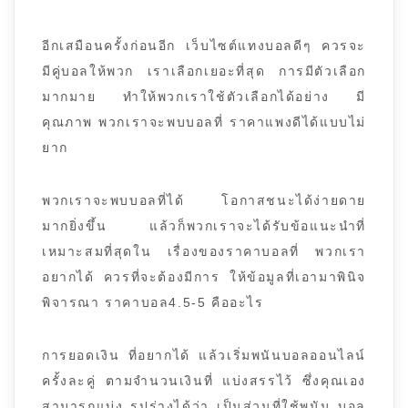
อีกเสมือนครั้งก่อนอีก เว็บไซต์แทงบอลดีๆ ควรจะ
มีคู่บอลให้พวก เราเลือกเยอะที่สุด การมีตัวเลือก
มากมาย ทำให้พวกเราใช้ตัวเลือกได้อย่าง มี
คุณภาพ พวกเราจะพบบอลที่ ราคาแพงดีได้แบบไม่
ยาก
พวกเราจะพบบอลที่ได้ โอกาสชนะได้ง่ายดาย
มากยิ่งขึ้น แล้วก็พวกเราจะได้รับข้อแนะนำที่
เหมาะสมที่สุดใน เรื่องของราคาบอลที่ พวกเรา
อยากได้ ควรที่จะต้องมีการ ให้ข้อมูลที่เอามาพินิจ
พิจารณา ราคาบอล4.5-5 คืออะไร
การยอดเงิน ที่อยากได้ แล้วเริ่มพนันบอลออนไลน์
ครั้งละคู่ ตามจำนวนเงินที่ แบ่งสรรไว้ ซึ่งคุณเอง
สามารถแบ่ง รูปร่างได้ว่า เป็นส่วนที่ใช้พนัน บอล