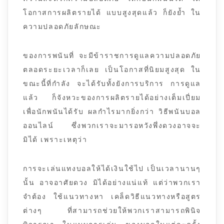
โอกาสการผลิตรายได้ แบบสูงสุดแล้ว ก็ยังย้ำ ใน
ความปลอดภัยลักษณะ
ของการพนันที่ จะมีข้าราชการดูแลความปลอดภัย
ตลอดระยะเวลาก็เลย เป็นโอกาสที่นิยมสูงสุด ใน
ขณะนี้ที่กำลัง จะได้รับทั้งยังการบริการ การดูแล
แล้ว ก็จังหวะของการผลิตรายได้อย่างเต็มเปี่ยม
เพื่อนักพนันได้รับ ผลกำไรมากยิ่งกว่า วิธีพนันบอล
ออนไลน์ ซึ่งพวกเราจะมารอหวังพึ่งดวงอาจจะ
มิได้ เพราะเหตุว่า
การจะเล่นแทงบอลให้ได้เงินใช้ไป เป็นเวลานานๆ
นั้น อาจอาศัยดวง มิได้อย่างแน่แท้ แต่ว่าพวกเรา
จำต้อง ใช้แนวทางหา เคล็ดวิธีแนวทางหรือสูตร
ต่างๆ ที่สามารถช่วยให้พวกเราสามารถพินิจ