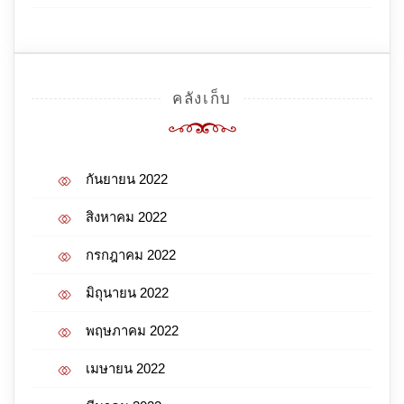
คลังเก็บ
กันยายน 2022
สิงหาคม 2022
กรกฎาคม 2022
มิถุนายน 2022
พฤษภาคม 2022
เมษายน 2022