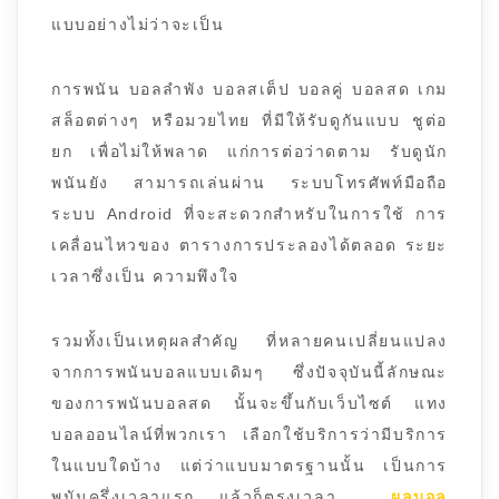
แบบอย่างไม่ว่าจะเป็น
การพนัน บอลลำพัง บอลสเต็ป บอลคู่ บอลสด เกม
สล็อตต่างๆ หรือมวยไทย ที่มีให้รับดูกันแบบ ชูต่อ
ยก เพื่อไม่ให้พลาด แก่การต่อว่าดตาม รับดูนัก
พนันยัง สามารถเล่นผ่าน ระบบโทรศัพท์มือถือ
ระบบ Android ที่จะสะดวกสำหรับในการใช้ การ
เคลื่อนไหวของ ตารางการประลองได้ตลอด ระยะ
เวลาซึ่งเป็น ความพึงใจ
รวมทั้งเป็นเหตุผลสำคัญ ที่หลายคนเปลี่ยนแปลง
จากการพนันบอลแบบเดิมๆ ซึ่งปัจจุบันนี้ลักษณะ
ของการพนันบอลสด นั้นจะขึ้นกับเว็บไซต์ แทง
บอลออนไลน์ที่พวกเรา เลือกใช้บริการว่ามีบริการ
ในแบบใดบ้าง แต่ว่าแบบมาตรฐานนั้น เป็นการ
พนันครึ่งเวลาแรก แล้วก็ตรงเวลา
ผลบอล