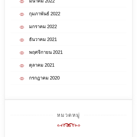
มีนาคม 2022
กุมภาพันธ์ 2022
มกราคม 2022
ธันวาคม 2021
พฤศจิกายน 2021
ตุลาคม 2021
กรกฎาคม 2020
หมวดหมู่