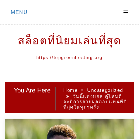
Skip
MENU
to
content
สล็อตที่นิยมเล่นที่สุด
https://topgreenhosting.org
You Are Here
Home
Uncategorized
วันนี้แทงบอล คู่ไหนดี
จะมีการจ่ายผลตอบแทนที่ดี
ที่สุดในทุกๆครั้ง