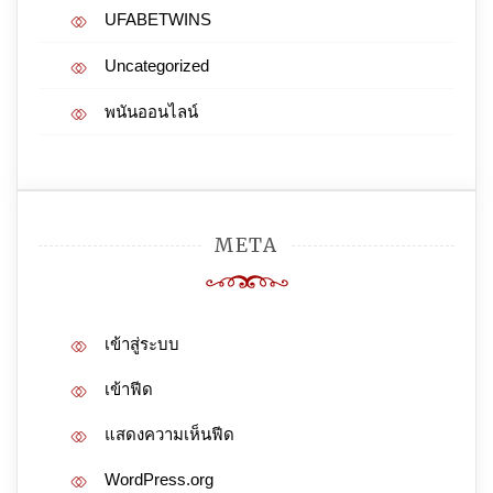
UFABETWINS
Uncategorized
พนันออนไลน์
META
เข้าสู่ระบบ
เข้าฟีด
แสดงความเห็นฟีด
WordPress.org