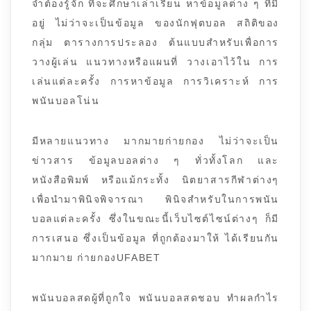
จำต้องรู้จัก ที่จะศึกษาเล่าเรียน หาข้อมูลต่าง ๆ ที่มี
อยู่ ไม่ว่าจะเป็นข้อมูล ของนักฟุตบอล สถิติของ
กลุ่ม ตารางการประลอง ต้นแบบสำหรับเพื่อการ
วางผู้เล่น แนวทางหรือแผนที่ วางเอาไว้ใน การ
เล่นแต่ละครั้ง การหาข้อมูล การวิเคราะห์ การ
พนันบอลโน่น
มีหลายแนวทาง มากมายก่ายกอง ไม่ว่าจะเป็น
ข่าวสาร ข้อมูลบอลต่าง ๆ ทั่วทั้งโลก และ
หนังสือพิมพ์ หรือแม้กระทั้ง นิตยาสารกีฬาต่างๆ
เพื่อนำมาพินิจพิจารณา พินิจสำหรับในการพนัน
บอลแต่ละครั้ง ซึ่งในขณะนี้เว็บไซต์ไซน์ต่างๆ ก็มี
การเสนอ ซึ่งเป็นข้อมูล ที่ถูกต้องมาให้ ได้เรียนกัน
มากมาย ก่ายกองUFABET
พนันบอลสดผู้ที่ถูกใจ พนันบอลสดชอบ ทำผลกำไร