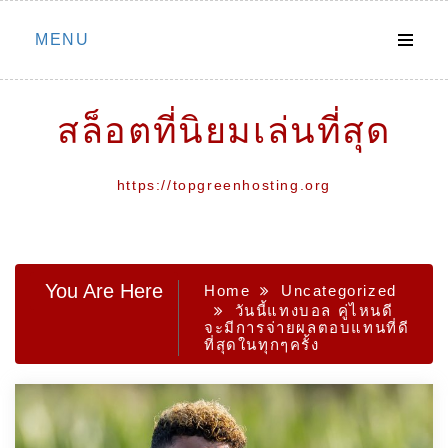
Skip
MENU
to
content
สล็อตที่นิยมเล่นที่สุด
https://topgreenhosting.org
You Are Here
Home
Uncategorized
วันนี้แทงบอล คู่ไหนดี
จะมีการจ่ายผลตอบแทนที่ดี
ที่สุดในทุกๆครั้ง