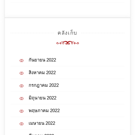
คลังเก็บ
กันยายน 2022
สิงหาคม 2022
กรกฎาคม 2022
มิถุนายน 2022
พฤษภาคม 2022
เมษายน 2022