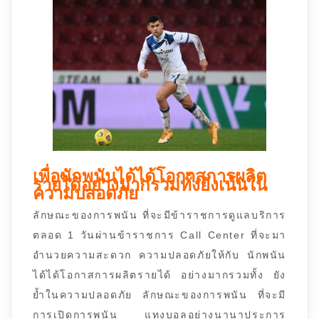
เพื่อนักพนันได้ได้โอกาสการผลิต
รายได้อย่างมากรวมทั้งยังเน้นใน
ความปลอดภัย
ลักษณะของการพนัน ที่จะมีข้าราชการดูแลบริการ
ตลอด 1 วันผ่านข้าราชการ Call Center ที่จะมา
อำนวยความสะดวก ความปลอดภัยให้กับ นักพนัน
ได้ได้โอกาสการผลิตรายได้ อย่างมากรวมทั้ง ยัง
ย้ำในความปลอดภัย ลักษณะของการพนัน ที่จะมี
การเปิดการพนัน แทงบอลอย่างนานาประการ