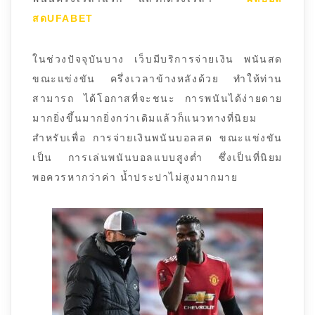
สดUFABET
ในช่วงปัจจุบันบาง เว็บมีบริการจ่ายเงิน พนันสด
ขณะแข่งขัน ครึ่งเวลาข้างหลังด้วย ทำให้ท่าน
สามารถ ได้โอกาสที่จะชนะ การพนันได้ง่ายดาย
มากยิ่งขึ้นมากยิ่งกว่าเดิมแล้วก็แนวทางที่นิยม
สำหรับเพื่อ การจ่ายเงินพนันบอลสด ขณะแข่งขัน
เป็น การเล่นพนันบอลแบบสูงต่ำ ซึ่งเป็นที่นิยม
พอควรหากว่าค่า น้ำประปาไม่สูงมากมาย