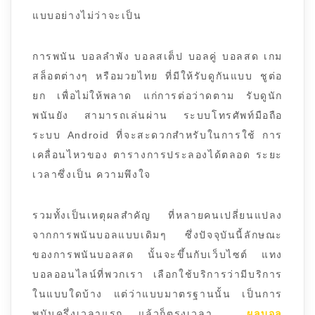
แบบอย่างไม่ว่าจะเป็น
การพนัน บอลลำพัง บอลสเต็ป บอลคู่ บอลสด เกม
สล็อตต่างๆ หรือมวยไทย ที่มีให้รับดูกันแบบ ชูต่อ
ยก เพื่อไม่ให้พลาด แก่การต่อว่าดตาม รับดูนัก
พนันยัง สามารถเล่นผ่าน ระบบโทรศัพท์มือถือ
ระบบ Android ที่จะสะดวกสำหรับในการใช้ การ
เคลื่อนไหวของ ตารางการประลองได้ตลอด ระยะ
เวลาซึ่งเป็น ความพึงใจ
รวมทั้งเป็นเหตุผลสำคัญ ที่หลายคนเปลี่ยนแปลง
จากการพนันบอลแบบเดิมๆ ซึ่งปัจจุบันนี้ลักษณะ
ของการพนันบอลสด นั้นจะขึ้นกับเว็บไซต์ แทง
บอลออนไลน์ที่พวกเรา เลือกใช้บริการว่ามีบริการ
ในแบบใดบ้าง แต่ว่าแบบมาตรฐานนั้น เป็นการ
พนันครึ่งเวลาแรก แล้วก็ตรงเวลา
ผลบอล