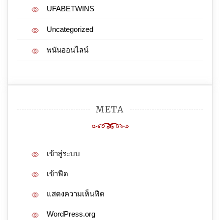
UFABETWINS
Uncategorized
พนันออนไลน์
META
เข้าสู่ระบบ
เข้าฟีด
แสดงความเห็นฟีด
WordPress.org