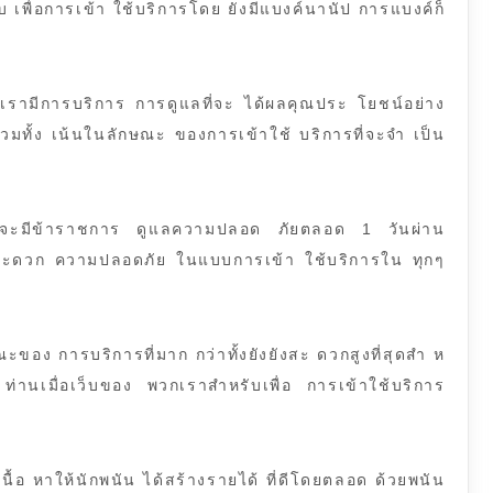
บ เพื่อการเข้า ใช้บริการโดย ยังมีแบงค์นานัป การแบงค์ก็
เรามีการบริการ การดูแลที่จะ ได้ผลคุณประ โยชน์อย่าง
ารวมทั้ง เน้นในลักษณะ ของการเข้าใช้ บริการที่จะจำ เป็น
 จะมีข้าราชการ ดูแลความปลอด ภัยตลอด 1 วันผ่าน
สะดวก ความปลอดภัย ในแบบการเข้า ใช้บริการใน ทุกๆ
ของ การบริการที่มาก กว่าทั้งยังยังสะ ดวกสูงที่สุดสำ ห
 ท่านเมื่อเว็บของ พวกเราสำหรับเพื่อ การเข้าใช้บริการ
นื้อ หาให้นักพนัน ได้สร้างรายได้ ที่ดีโดยตลอด ด้วยพนัน