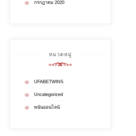
กรกฎาคม 2020
หมวดหมู่
UFABETWINS
Uncategorized
พนันออนไลน์