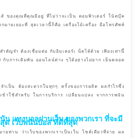
ส์ ของคุณที่คุณมีอยู่ ที่ไม่ว่าจะเป็น คอมพิวเตอร์ โน้ตบุ๊ค
มายเยอะที่ สุดเวลานี้ก็คือ เครื่องไม้เครื่อง มือโทรศัพท์
สำคัญจำ ต้องเชื่อมต่อ กับอินเตอร์เ น็ตได้ด้วย เพียงเท่านี้
 กับการเดิมพัน ออนไลน์ต่าง ๆได้อย่างไม่ยาก เย็นตลอด
จะจำเป็น ต้องสะดวกในทุกๆ ครั้งของการผลิต ผลกำไรซึ่ง
า เข้าใช้สำหรับ ในการบริการ เปลี่ยนแปลง จากการพนัน
ัน แทงบอลผ่านเว็บ ของพวกเรา ที่จะมี
 เว็บพนันบอล ที่ดีที่สุด
มายท่าน ว่าเว็บของพวกเราเป็นเว็บ ไซต์เดียวที่จ่าย ผล