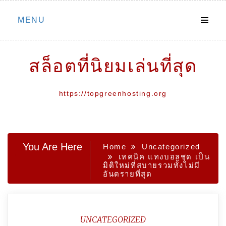
Skip
MENU
to
content
สล็อตที่นิยมเล่นที่สุด
https://topgreenhosting.org
You Are Here
Home
Uncategorized
เทคนิค แทงบอลชุด เป็น
มิติใหม่ที่สบายรวมทั้งไม่มี
อันตรายที่สุด
UNCATEGORIZED