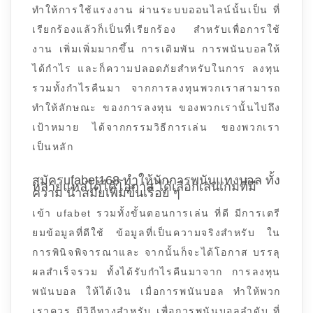
ทำให้การใช้แรงงาน ผ่านระบบออนไลน์นั้นเป็น ที่
เรียกร้องแล้วก็เป็นที่เรียกร้อง สำหรับเพื่อการใช้
งาน เพิ่มเพิ่มมากขึ้น การเดิมพัน การพนันบอลให้
ได้กําไร และก็ความปลอดภัยสำหรับในการ ลงทุน
รวมทั้งกำไรคืนมา จากการลงทุนพวกเราสามารถ
ทำให้ลักษณะ ของการลงทุน ของพวกเรานั้นไปถึง
เป้าหมาย ได้จากกรรมวิธีการเล่น ของพวกเรา
เป็นหลัก
สมัครufabet168 ทำให้นักการพนันแทงบอล ทั้ง
หลายแหล่ได้ได้โอกาส ได้เลือกเล่นเกมที่มี
ความ นำสมัยเพิ่มขึ้นเรื่อย ๆ
เข้า ufabet รวมทั้งขั้นตอนการเล่น ที่ดี มีการเตรี
ยมข้อมูลที่ดีใช้ ข้อมูลที่เป็นความจริงสำหรับ ใน
การพินิจพิจารณาและ จากนั้นก็จะได้โอกาส บรรลุ
ผลสำเร็จรวม ทั้งได้รับกำไรคืนมาจาก การลงทุน
พนันบอล ให้ได้เงิน เมื่อการพนันบอล ทำให้พวก
เราควร มีวิถีทางสำหรับ เพื่อการพนันบอลลำดับ ที่