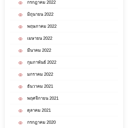
กรกฎาคม 2022
มิถุนายน 2022
พฤษภาคม 2022
เมษายน 2022
มีนาคม 2022
กุมภาพันธ์ 2022
มกราคม 2022
ธันวาคม 2021
พฤศจิกายน 2021
ตุลาคม 2021
กรกฎาคม 2020