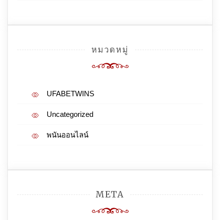
หมวดหมู่
UFABETWINS
Uncategorized
พนันออนไลน์
META