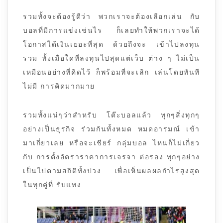
รวมทั้งจะต้องรู้ดีว่า พวกเราจะต้องเลือกเล่น กับ
บอลที่มีการแข่งเช่นไร ก็เลยทำให้พวกเราจะได้
โอกาสได้เงินเยอะที่สุด ด้วยถึงจะ เข้าไปลงทุน
รวม ทั้งเมื่อใดที่ลงทุนไปสุดแต่เว็บ ต่าง ๆ ไม่เป็น
เหมือนอย่างที่คิดไว้ ก็พร้อมที่จะเลิก เล่นโดยทันที
ไม่มี การคิดมากมาย
รวมทั้งแน่ๆว่าสำหรับ โต๊ะบอลแล้ว ทุกๆสิ่งทุกๆ
อย่างเป็นธุรกิจ ร่วมกันทั้งหมด หมดอารมณ์ เข้า
มาเกี่ยวเลย หรือจะเชียร์ กลุ่มบอล ไหนก็ไม่เกี่ยว
กับ การตั้งอัตราราคาการเจรจา ต่อรอง ทุกๆอย่าง
เป็นไปตามสถิติทั้งปวง เพื่อเห็นผลผลกำไรสูงสุด
ในทุกคู่ที่ รับแทง