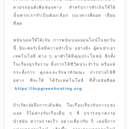
สามรถยนต์เพิ่มช่องทาง สำหรับการทำเงินให้ได้
นั้นพวกเราจำเป็นต้องเลือก แนวทางที่ยอด เยี่ยม
ที่สุด
พนันบอลให้ได้เงิน การพนันบอลออนไลน์ในทุกวัน
นี้ อินเตอร์เน็ตมีความจำเป็น อย่างยิ่ง ผู้คนนำเอา
เทคโนโลยี ต่าง ๆ มาทำให้มีคุณประโยชน์ อีกทั้ง
ในเรื่องธุรกิจรวม ทั้งการใช้ชีวิตประจำวัน หรือแม้
กระทั้งการ ดูแลและรักษาลักษณะ การป่วยไข้ที่
อยาก ที่จะให้ ได้รับเทคโนโลยี ที่ล้ำสมัยที่สุด
https://topgreenhosting.org
ถ้าเกิดเอ๋ยถึงการเดิมพัน ในเรื่องเกี่ยวกับการแข่ง
บอล ก็ไม่ต่างกับเรื่องอื่น ๆ ที่ ปรารถนาความ
นำสมัย ความรวดเร็ว อย่างเดียวกัน ก็ เลยมีการ