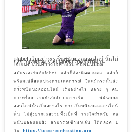
ufabet เว็บแม่ การเริ่มพนันบอลออนไลน์ นั้นไม่
ยุ่งยากเลยรวม ทั้ง ufabet เว็บตรงไม่ผ่าน
เอเย่นต์ เป็นที่วางใจสำหรับ คอพนันบอล
สมัครเอเย่นต์ufabet แล้วก็ต้องติดตามผล แล้วก็
พร้อมเปลี่ยนแปลงตามเหตุการณ์ ในแม้กระนั้นล่ะ
ครั้งพนันบอลออนไลน์ เริ่มอย่างไร หลาย ๆ คน
บางครั้งอาจจะยังสงสัยว่าการเริ่ม พนันบอล
ออนไลน์นั้นเริ่มอย่างไร การเริ่มพนันบอลออนไลน์
นั้น ไม่ยุ่งยากเลยรวมทั้งเป็นที่ วางใจสำหรับ คอ
พนันบอลแถมยัง สามารถเข้ามาเล่น ได้ตลอด 1
วัน
https://topgreenhosting.org