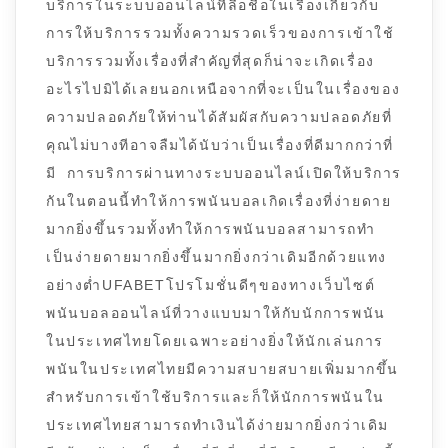
บริการในระบบออนไลน์ที่ลือชื่อในเรื่องเกี่ยวกับ
การให้บริการรวมทั้งความรวดเร็วของการเข้าใช้
บริการรวมทั้งเรื่องที่สำคัญที่สุดก็น่าจะเกิดเรื่อง
อะไรไปมิได้เลยนอกเหนือจากที่จะเป็นในเรื่องของ
ความปลอดภัยให้ท่านได้สัมผัสกับความปลอดภัยที่
คุณไม่บางทีอาจลืมได้นับว่าเป็นเรื่องที่ดีมากกว่าที่
มี การบริการผ่านทางระบบออนไลน์เปิดให้บริการ
กันในตอนนี้ทำให้การพนันบอลเกิดเรื่องที่ง่ายดาย
มากยิ่งขึ้นรวมทั้งทำให้การพนันบอลสามารถทำ
เป็นง่ายดายมากยิ่งขึ้นมากยิ่งกว่าเดิมอีกด้วยแทง
อย่างต่ำUFABETโปรโมชั่นดีๆของทางเว็บไซต์
พนันบอลออนไลน์ที่วางแบบมาให้กับนักการพนัน
ในประเทศไทยโดยเฉพาะอย่างยิ่งให้นักเล่นการ
พนันในประเทศไทยมีความสบายสบายเพิ่มมากขึ้น
สำหรับการเข้าใช้บริการและก็ให้นักการพนันใน
ประเทศไทยสามารถทำเงินได้ง่ายมากยิ่งกว่าเดิม