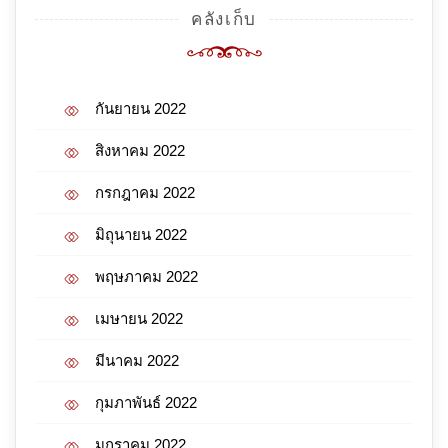
คลังเก็บ
กันยายน 2022
สิงหาคม 2022
กรกฎาคม 2022
มิถุนายน 2022
พฤษภาคม 2022
เมษายน 2022
มีนาคม 2022
กุมภาพันธ์ 2022
มกราคม 2022