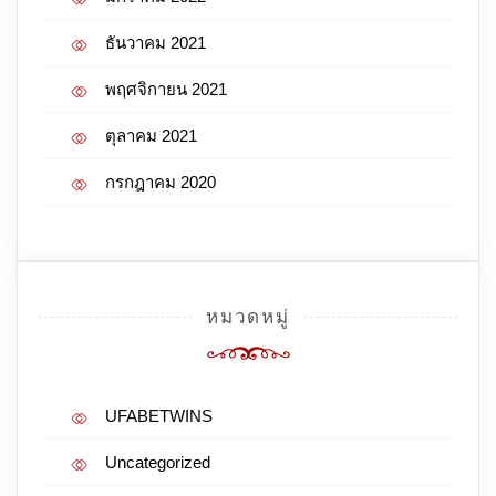
ธันวาคม 2021
พฤศจิกายน 2021
ตุลาคม 2021
กรกฎาคม 2020
หมวดหมู่
UFABETWINS
Uncategorized