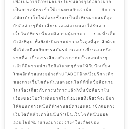
เพื่อเป็นการรักษาผลประโยชน์ต่างๆได้อย่างมาก
เป็นการสมัครเข้าใช้งานตรงกับเจ้ามือ กับการ
สมัครกับเว็บไซต์ตรงซึ่งจะเป็นสิ่งที่เหมาะสมที่สุด
กับสิ่งต่างๆที่นักเสี่ยงดวงแต่ละคนจะได้รับจาก
เว็บไซต์ที่ตรงนั้นจะมีความคุ้มราคา รวมทั้งเต็ม
กำลังที่สุด ทั้งยังยังมีความน่าวางใจสูงที่สุด อีกด้วย
ซึ่งไม่เหมือนกับการสมัครผ่านเอเย่นซึ่งนอกเหนือ
จากที่จะเป็นการเสียเวล่ำเวลากับขั้นตอนต่างๆ
แล้วก็มีความน่าเชือถือในทุกๆด้านให้กับนักเสี่ยง
โชคอีกด้วยแทงอย่างต่ำUFABETอีกหนึ่งบริการดีๆ
ของทางเว็บไซต์พนันบอลออนไลน์ที่ขึ้นชื่อลือนาม
ในเรื่องเกี่ยวกับการบริการแล้วก็ขึ้นชื่อลือชาใน
เรื่องของโปรโมชั่นมากไม่น้อยเลยทีเดียวที่จะมีมา
ให้กับนักการพนันที่ทำงานสมัครเป็นสมาชิกกับทาง
เว็บไซต์แล้วเท่านั้นนับว่าเป็นเว็บไซต์พนันบอล
ออนไลน์ที่มาแรงอย่างยิ่งจริงๆในเรื่องของ