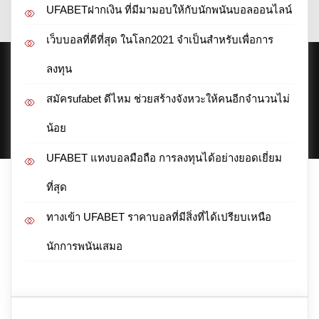
UFABETฝากเงิน ที่มีมามอบให้กับนักพนันบอลออนไลน์
เว็บบอลที่ดีที่สุด ในโลก2021 จำเป็นสำหรับเพื่อการ
ลงทุน
สมัครufabet ดีไหม ช่วยสร้างจังหวะให้คนอีกจำนวนไม่
PROUDLY POWERED BY WORDPRESS
|
DEVELOP BY
AMPLE THEMES
.
น้อย
UFABET แทงบอลมือถือ การลงทุนได้อย่างยอดเยี่ยม
ที่สุด
ทางเข้า UFABET ราคาบอลที่มีสิ่งที่ได้เปรียบเหนือ
นักการพนันเสมอ