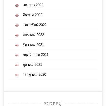
เมษายน 2022
มีนาคม 2022
กุมภาพันธ์ 2022
มกราคม 2022
ธันวาคม 2021
พฤศจิกายน 2021
ตุลาคม 2021
กรกฎาคม 2020
หมวดหมู่