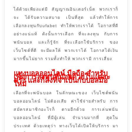
ได้ด้วยเพียงแต่มี สัญญาณอินเตอร์เน็ต พวกเราก็
จะ ได้รับความสบาย เป็นที่สุด แล้วทำให้การ
เลือกลงทุนกับufabet ทำให้พวกเราได้ โอกาสที่ดี
อย่างแน่แท้ ดังนั้นการเลือก ที่จะลงทุน กับการ
พนันบอล และก็รู้จัก ที่จะเลือกใช้บริการ ของ
เว็บไซต์ที่ดี จะมีผลให้ พวกเราได้ โอกาสได้เงิน
มากขึ้นไม่ยาก รวมทั้งทำให้ พวกเรามี การเสี่ยง
แทงบอลออนไลน์ มือถือ สำหรับ
เพื่อการลงทุนที่น้อยด้วยในแต่ละ
ครั้ง และก็สิ่งที่จำเป็นกับบอลมือ
ใหม่
เลือกที่จะพนันบอล ในลักษณะของ เว็บไซต์พนัน
บอลออนไลน์ ไม่ต้องเสีย ค่าใช้จ่ายสำหรับ การ
สมัครสมาชิกอะไรก็ ตามอีกด้วย การเล่นพนัน
บอลออนไลน์ ที่มีผู้เล่น จำนวนมากที่ สุดใน
ประเทศ ด้วยเหตุว่า ทางเว็บได้เปิดให้บริการ มา