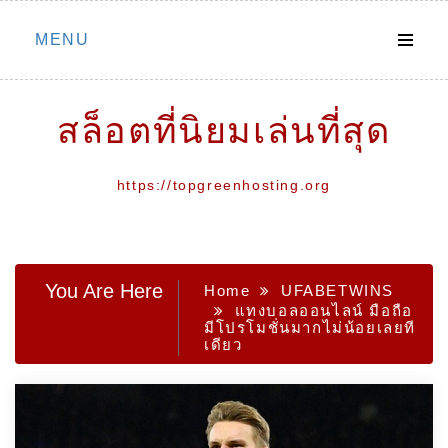
Skip
MENU
to
content
สล็อตที่นิยมเล่นที่สุด
https://topgreenhosting.org
You Are Here
Home
UFABETWINS
แทงบอลออนไลน์ มือถือ
มีโปรโมชั่นมากไม่น้อยเลยที
เดียว