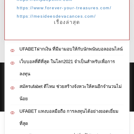
https://www.forever-your-treasures.com/
https://mesideesdevacances.com/
เรื่องล่าสุด
UFABETฝากเงิน ที่มีมามอบให้กับนักพนันบอลออนไลน์
เว็บบอลที่ดีที่สุด ในโลก2021 จำเป็นสำหรับเพื่อการ
ลงทุน
สมัครufabet ดีไหม ช่วยสร้างจังหวะให้คนอีกจำนวนไม่
PROUDLY POWERED BY WORDPRESS
|
DEVELOP BY
AMPLE THEMES
.
น้อย
UFABET แทงบอลมือถือ การลงทุนได้อย่างยอดเยี่ยม
ที่สุด