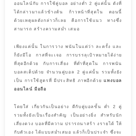
ออนไลน์กับ การใช้คู่บอล อย่างต่ำ 2 คู่แค่นั้น ดังที่
ได้กล่าวมาแล้วข้างต้น ก้าวหน้าที่สุดใน ตอนนี้
ด้วยเหตุผลดังกล่าวก็เลย คือการใช้แนว ทางซึ่ง
สามารถ สร้างความสม่ำ เสมอ
เพียงแค่นั้น ในการวาง พนันในแต่ว่า ละครั้ง และ
ก็ยังมีโอ กาสที่จะเจอ การบรรลุเป้าหมายได้ง่าย
ที่สุดอีกด้วย กับการเสี่ยง ที่ต่ำที่สุดใน การพนัน
บอลสเต็ปด้วย จำนวนคู่บอล 2 คู่แค่นั้น รวมทั้งยัง
เป็น การใช้สูตรที่ มีประสิทธิ ภาพอีกด้วย
แทงบอล
ออนไลน์ มือถือ
โดยใส่ เกี่ยวกันเป็นอย่าง ดีกับคู่บอลขั้น ต่ำ 2 คู่
รวมทั้งยังเป็นเรื่องสำคัญ เป็นอย่างยิ่ง สำหรับนัก
เสี่ยงดวง บอลที่มีความ ปรารถนาสร้า งรายได้ ให้
กับตัวเอง ได้แบบสม่ำเสมอ แล้วก็เป็นประจำ ซึ่งจะ