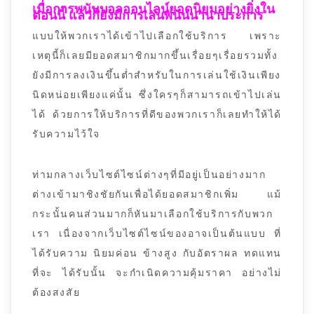
เมื่อการพนันบอลออนไลน์ยอดนิยมอย่างยิ่งใน
ตอนนี้ แล้วก็ยังมีการเล่นพนันนานาประการ
แบบให้พวกเราได้เข้าไปเลือกใช้บริการ เพราะ
เหตุนี้ก็เลยมียอดสมาชิกมากขึ้นเรื่อยๆเรื่อยรวมทั้ง
ยังมีการลงเงินขึ้นต่ำสำหรับในการเล่นใช้เงินเพียง
นิดหน่อยเพียงแค่นั้น ซึ่งใครๆก็สามารถเข้าไปเล่น
ได้ ด้วยการให้บริการที่ดีของพวกเราก็เลยทำให้ได้
รับความไว้ใจ
ท่ามกลางเว็บไซต์ไซน์ต่างๆที่มีอยู่เป็นอย่างมาก
ต่างเข้ามาชิงชัยกันเพื่อได้ยอดสมาชิกเพิ่ม แม้
กระนั้นคนส่วนมากก็หันมาเลือกใช้บริการกับพวก
เรา เนื่องจากเว็บไซต์ไซน์ของอาจเป็นต้นแบบ ที่
ได้รับความ นิยมค่อน ข้างสูง กับอัตราผล ทดแทน
ที่จะ ได้รับนั้น จะกำเนิดความคุ้มราคา อย่างไม่
ต้องสงสัย