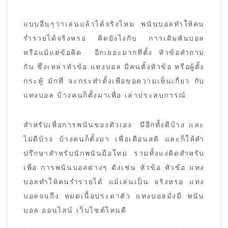
แบบอื่นๆว่าเล่นแล้วได้จริงไหม พนันบอลทำให้คน
ร่ำรวยได้จริงหรอ คิดยังไงกับ การเดิมพันบอล
หรือแม้แต่ข้อคิด อีกเยอะมากที่ตั้ง หัวข้อคำถาม
กัน ซึ่งเหล่าหัวข้อ แทงบอล มีคนตั้งหัวข้อ หรือผู้ตั้ง
กระทู้ มักที่ จะกระทำตั้งเพื่อขอความเห็นเกี่ยว กับ
แทงบอล บ้างคนก็ตั้งมาเพื่อ เล่าประสบการณ์
สำหรับเพื่อการพนันของตัวเอง มีอีกทั้งดีบ้าง และ
ไม่ดีบ้าง บ้างคนก็ตั้งมา เพื่อเตือนสติ และก็ให้คำ
ปรึกษาสำหรับนักพนันมือใหม่ รวมทั้งแง่คิดสำหรับ
เพื่อ การพนันบอลต่างๆ ดังเช่น หัวข้อ หัวข้อ แทง
บอลทำให้คนร่ำรวยได้ แม้เล่นเป็น จริงหรอ แทง
บอลจนถึง หมดเนื้อประดาตัว แทงบอลมั่งมี พนัน
บอล ออนไลน์ เว็บไซต์ไหนดี