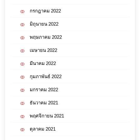
กรกฎาคม 2022
มิถุนายน 2022
พฤษภาคม 2022
เมษายน 2022
มีนาคม 2022
กุมภาพันธ์ 2022
มกราคม 2022
ธันวาคม 2021
พฤศจิกายน 2021
ตุลาคม 2021