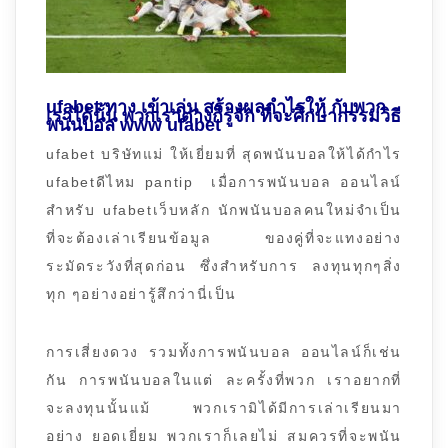
ufabet ทาง เข้าเล่น สร้างผลกำไรให้ กับพวก
เราได้นั้น พวกเราต่างก็รู้จัก ที่จะศึกษากรรมวิธี
พนันบอล www ufabet
ufabet บริษัทแม่ ให้เยี่ยมที่ สุดพนันบอลให้ได้กำไร
ufabetดีไหม pantip เมื่อการพนันบอล ออนไลน์
สำหรับ ufabetเว็บหลัก นักพนันบอลคนใหม่จำเป็น
ที่จะต้องเล่าเรียนข้อมูล ของคู่ที่จะแทงอย่าง
ระมัดระวังที่สุดก่อน ซึ่งสำหรับการ ลงทุนทุกๆสิ่ง
ทุก ๆอย่างอย่ารู้สึกว่านี่เป็น
การเสี่ยงดวง รวมทั้งการพนันบอล ออนไลน์ก็เช่น
กัน การพนันบอลในแต่ ละครั้งที่พวก เราอยากที่
จะลงทุนนั้นแม้ พวกเรามิได้มีการเล่าเรียนมา
อย่าง ยอดเยี่ยม พวกเราก็เลยไม่ สมควรที่จะพนัน