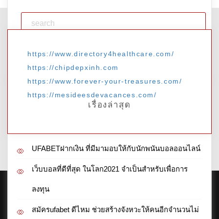
https://www.directory4healthcare.com/
Search
https://chipdepxinh.com
https://www.forever-your-treasures.com/
https://mesideesdevacances.com/
เรื่องล่าสุด
UFABETฝากเงิน ที่มีมามอบให้กับนักพนันบอลออนไลน์
เว็บบอลที่ดีที่สุด ในโลก2021 จำเป็นสำหรับเพื่อการ
ลงทุน
สมัครufabet ดีไหม ช่วยสร้างจังหวะให้คนอีกจำนวนไม่
PROUDLY POWERED BY WORDPRESS
|
DEVELOP BY