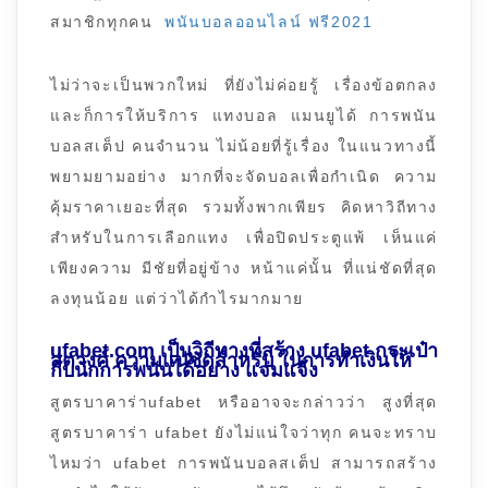
สมาชิกทุกคน
พนันบอลออนไลน์ ฟรี2021
ไม่ว่าจะเป็นพวกใหม่ ที่ยังไม่ค่อยรู้ เรื่องข้อตกลง
และก็การให้บริการ แทงบอล แมนยูได้ การพนัน
บอลสเต็ป คนจำนวน ไม่น้อยที่รู้เรื่อง ในแนวทางนี้
พยามยามอย่าง มากที่จะจัดบอลเพื่อกำเนิด ความ
คุ้มราคาเยอะที่สุด รวมทั้งพากเพียร คิดหาวิถีทาง
สำหรับในการเลือกแทง เพื่อปิดประตูแพ้ เห็นแค่
เพียงความ มีชัยที่อยู่ข้าง หน้าแค่นั้น ที่แน่ชัดที่สุด
ลงทุนน้อย แต่ว่าได้กำไรมากมาย
ufabet.com เป็นวิถีทางที่สร้าง ufabet กระเป๋า
สตางค์ ความแน่ชัดสำหรับ ในการทำเงินให้
กับนักการพนันได้อย่าง แจ่มแจ้ง
สูตรบาคาร่าufabet หรืออาจจะกล่าวว่า สูงที่สุด
สูตรบาคาร่า ufabet ยังไม่แน่ใจว่าทุก คนจะทราบ
ไหมว่า ufabet การพนันบอลสเต็ป สามารถสร้าง