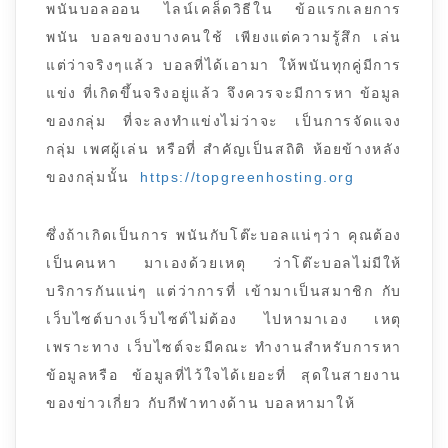
พนันบอลออน ไลน์เคล็ดวิธีใน ข้อแรกเลยการ
พนัน บอลของบางคนใช้ เพียงแต่ความรู้สึก เล่น
แต่ว่าจริงๆแล้ว บอลที่ได้เอามา ให้พนันทุกคู่มีการ
แข่ง ที่เกิดขึ้นจริงอยู่แล้ว จึงควรจะมีการหา ข้อมูล
ของกลุ่ม ที่จะลงทำแข่งไม่ว่าจะ เป็นการจัดแจง
กลุ่ม เพศผู้เล่น หรือที่ สำคัญเป็นสถิติ ห้อยข้างหลัง
ของกลุ่มนั้น
https://topgreenhosting.org
ซึ่งถ้าเกิดเป็นการ พนันกับโต๊ะบอลแน่ๆว่า คุณต้อง
เป็นคนหา มาเองด้วยเหตุ ว่าโต๊ะบอลไม่มีให้
บริการกันแน่ๆ แต่ว่าการที่ เข้ามาเป็นสมาชิก กับ
เว็บไซต์บางเว็บไซต์ไม่ต้อง ไปหามาเอง เหตุ
เพราะทาง เว็บไซต์จะมีคณะ ทำงานสำหรับการหา
ข้อมูลหรือ ข้อมูลที่ไว้ใจได้เยอะที่ สุดในสายงาน
ของข่าวเกี่ยว กับกีฬาทางด้าน บอลหามาให้