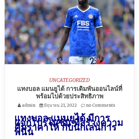
UNCATEGORIZED
แทงบอล แมนยูได้ การเดิมพันออนไลน์ที่
พร้อมไปด้วยประสิทธิภาพ
admin
มิถุนายน 21, 2022
no Comments
แทงบอล แมนยูได้ มีการ
แจกโปรโมชั่น ที่สร้างความ
คุ้มราคาให้ กับนักเล่นการ
พนัน