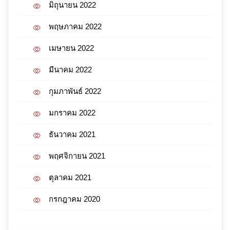
มิถุนายน 2022
พฤษภาคม 2022
เมษายน 2022
มีนาคม 2022
กุมภาพันธ์ 2022
มกราคม 2022
ธันวาคม 2021
พฤศจิกายน 2021
ตุลาคม 2021
กรกฎาคม 2020