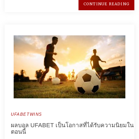
ใหม่
CONTINUE READING
กว่า
UFABETWINS
ผลบอล UFABET เป็นโอกาสที่ได้รับความนิยมใน
ตอนนี้