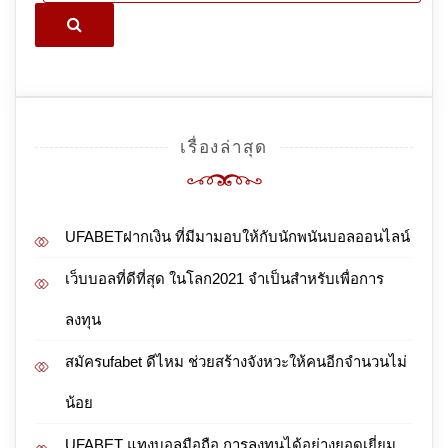
Search
เรื่องล่าสุด
UFABETฝากเงิน ที่มีมามอบให้กับนักพนันบอลออนไลน์
เว็บบอลที่ดีที่สุด ในโลก2021 จำเป็นสำหรับเพื่อการ
ลงทุน
สมัครufabet ดีไหม ช่วยสร้างจังหวะให้คนอีกจำนวนไม่
น้อย
UFABET แทงบอลมือถือ การลงทุนได้อย่างยอดเยี่ยม