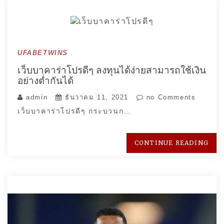
UFABETWINS
เว็บบาคาร่าโปรดีๆ ลงทุนได้ง่ายสามารถใช้เงิน
อย่างต่ำกันได้
admin
ธันวาคม 11, 2021
no Comments
เว็บบาคาร่าโปรดีๆ กระบวนก…
CONTINUE READING