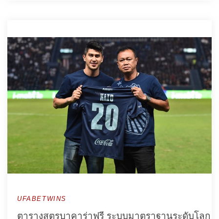
UFABETWINS
ตารางสูตรบาคาร่าฟรี ระบบมาตราฐานระดับโลก