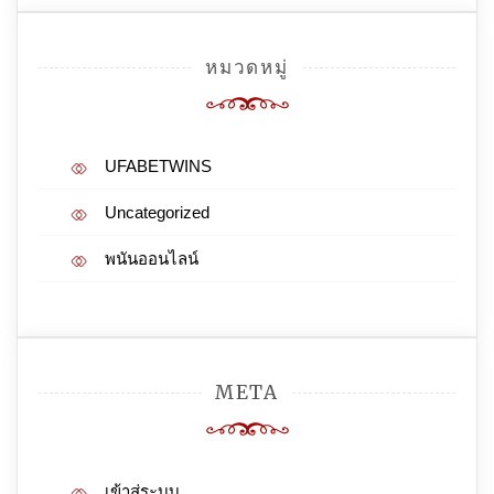
หมวดหมู่
UFABETWINS
Uncategorized
พนันออนไลน์
META
เข้าสู่ระบบ