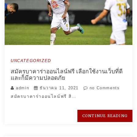
UNCATEGORIZED
สมัครบาคาร่าออนไลน์ฟรี เลือกใช้งานเว็บที่ดี
และก็มีความปลอดภัย
admin
ธันวาคม 11, 2021
no Comments
สมัครบาคาร่าออนไลน์ฟรี สิ…
CONTINUE READING