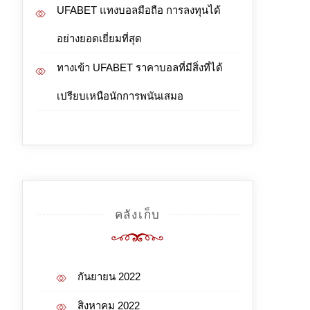
UFABET แทงบอลมือถือ การลงทุนได้
อย่างยอดเยี่ยมที่สุด
ทางเข้า UFABET ราคาบอลที่มีสิ่งที่ได้
เปรียบเหนือนักการพนันเสมอ
คลังเก็บ
กันยายน 2022
สิงหาคม 2022