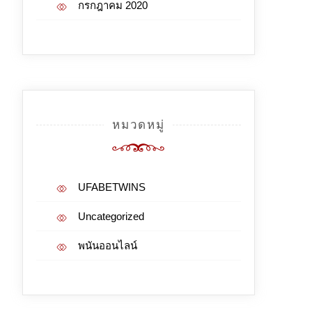
กรกฎาคม 2020
หมวดหมู่
UFABETWINS
Uncategorized
พนันออนไลน์