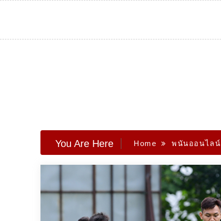
Skip
to
content
You Are Here
Home
พนันออนไลน์