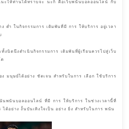
ชี้แนะให้ท่านได้ทราบจะ นะก็ คือเว็บพนันบอลออนไลน์ กับ
าง ต่ำ ในกิจกรรมการ เดิมพันที่มี การ ให้บริการ อยู่เวลา
บ
ทั้งนิดนึงดำเนินกิจกรรมการ เดิมพันที่ผู้เรียนควรไปสู่เว็บ
โต
ของ มนุษย์ได้อย่าง ชัดเจน สำหรับในการ เลือก ใช้บริการ
ันพนันบอลออนไลน์ ที่มี การ ให้บริการ ในช่วงเวลานี้ที่
ได้อย่าง งั้นบันเทิงใจเป็น อย่าง ยิ่ง สำหรับในการ พนัน