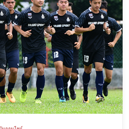
นันออนไลน์