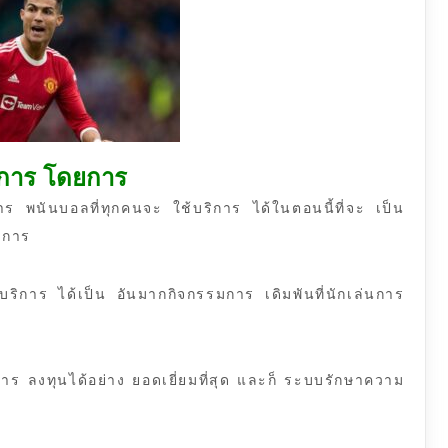
ริการ โดยการ
ร พนันบอลที่ทุกคนจะ ใช้บริการ ได้ในตอนนี้ที่จะ เป็น
ิการ
บริการ ได้เป็น อันมากกิจกรรมการ เดิมพันที่นักเล่นการ
าร ลงทุนได้อย่าง ยอดเยี่ยมที่สุด และก็ ระบบรักษาความ