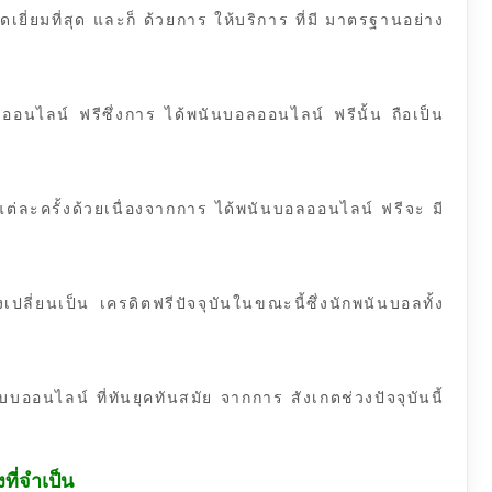
ยี่ยมที่สุด และก็ ด้วยการ ให้บริการ ที่มี มาตรฐานอย่าง
ออนไลน์ ฟรีซึ่งการ ได้พนันบอลออนไลน์ ฟรีนั้น ถือเป็น
แต่ละครั้งด้วยเนื่องจากการ ได้พนันบอลออนไลน์ ฟรีจะ มี
ปลี่ยนเป็น เครดิตฟรีปัจจุบันในขณะนี้ซึ่งนักพนันบอลทั้ง
บออนไลน์ ที่ทันยุคทันสมัย จากการ สังเกตช่วงปัจจุบันนี้
ที่จำเป็น