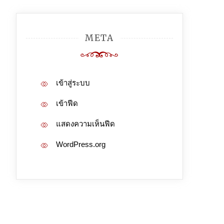
META
เข้าสู่ระบบ
เข้าฟีด
แสดงความเห็นฟีด
WordPress.org