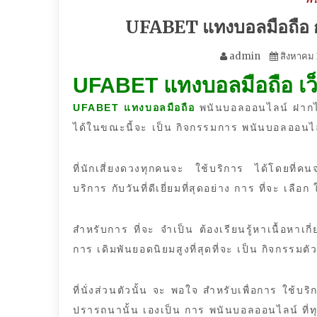
UFABET แทงบอลมือถือ กา
admin
สิงหาคม
UFABET แทงบอลมือถือ เว็บ
UFABET แทงบอลมือถือ
พนันบอลออนไลน์ ฝากไม
ได้ในขณะนี้จะ เป็น กิจกรรมการ พนันบอลออนไ
ที่นักเสี่ยงดวงทุกคนจะ ใช้บริการ ได้โดยที่ค
บริการ กับวันที่ดีเยี่ยมที่สุดอย่าง การ ที่จะ เลือ
สำหรับการ ที่จะ จำเป็น ต้องเรียนรู้หาเนื้อหาเกี่
การ เดิมพันยอดนิยมสูงที่สุดที่จะ เป็น กิจกรรมตั
ที่นั่งส่วนตัวนั้น จะ พอใจ สำหรับเพื่อการ ใช้
ปรารถนานั้น เองเป็น การ พนันบอลออนไลน์ ที่ท