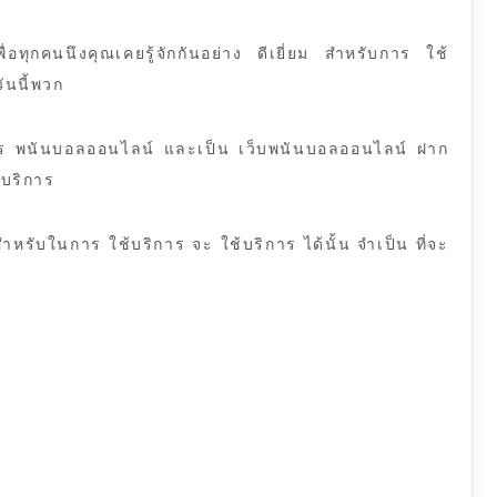
อทุกคนนึงคุณเคยรู้จักกันอย่าง ดีเยี่ยม สำหรับการ ใช้
ันนี้พวก
ร พนันบอลออนไลน์ และเป็น เว็บพนันบอลออนไลน์ ฝาก
้บริการ
ำหรับในการ ใช้บริการ จะ ใช้บริการ ได้นั้น จำเป็น ที่จะ