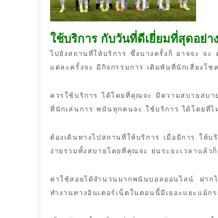
ใช้บริการ กับวันที่ดีเยี่ยมที่สุดอย
ไปยังสถานที่ให้บริการ ซึ่งบางครั้งก็ อาจจะ 
แต่ละครั้งจะ มีกิจกรรมการ เดิมพันที่นักเสี่ยงโช
ควรใช้บริการ ได้โดยที่คุณจะ มีความสบายสบายเ
ที่นักเล่นการ พนันทุกคนจะ ใช้บริการ ได้โดยที่ไม
ต้องเดินทางไปสถานที่ให้บริการ เมื่อมีการ ให
ง่ายรวมทั้งสบายโดยที่คุณจะ ย่นระยะเวลาแล้วก็
ค่าใช้สอยได้จำนวนมาก
พนันบอลออนไลน์ ฝากไม
ทำงานทางอินเตอร์เน็ตในตอนนี้มีเยอะแยะแม้กระ