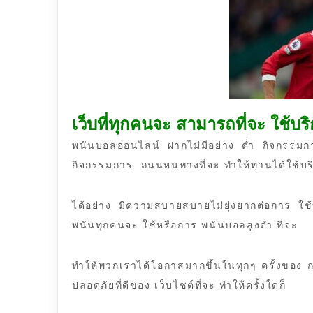
เว็บที่ทุกคนจะ สามารถที่จะ ใช้บ
พนันบอลออนไลน์ ฝากไม่มีอย่าง ต่ำ กิจกรรมกา
กิจกรรมการ ถนนหนทางที่จะ ทำให้ท่านได้ใช้บร
ได้อย่าง มีความสบายสบายไม่ยุ่งยากต่อการ ใช้
พนันทุกคนจะ ใช้หรือการ พนันบอลสูงต่ำ ที่จะ
ทำให้พวกเราได้โอกาสมากขึ้นในทุกๆ ครั้งของ ก
ปลอดภัยที่ดีของ เว็บไซต์ที่จะ ทำให้ครั้งใดก็