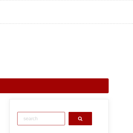
Search