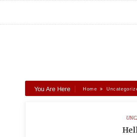
Skip
to
content
You Are Here
Home
Uncategoriz
UNC
Hel