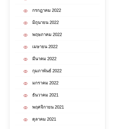
กรกฎาคม 2022
มิถุนายน 2022
พฤษภาคม 2022
เมษายน 2022
มีนาคม 2022
กุมภาพันธ์ 2022
มกราคม 2022
ธันวาคม 2021
พฤศจิกายน 2021
ตุลาคม 2021