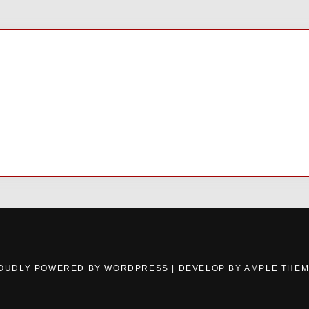
OUDLY POWERED BY WORDPRESS
|
DEVELOP BY
AMPLE THE