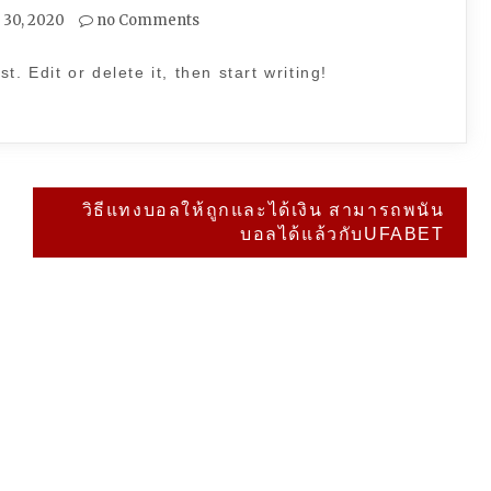
 30, 2020
no Comments
. Edit or delete it, then start writing!
วิธีแทงบอลให้ถูกและได้เงิน สามารถพนัน
บอลได้แล้วกับUFABET